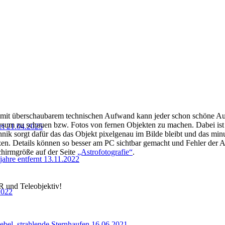
 mit überschaubarem technischen Aufwand kann jeder schon schöne Auf
sum zu schauen bzw. Fotos von fernen Objekten zu machen. Dabei ist e
el 21.04.2025
chnik sorgt dafür das das Objekt pixelgenau im Bilde bleibt und das min
. Details können so besser am PC sichtbar gemacht und Fehler der Auf
chirmgröße auf der Seite
„Astrofotografie“
.
ahre entfernt 13.11.2022
 und Teleobjektiv!
2022
bel, strahlende Sternhaufen 16.06.2021