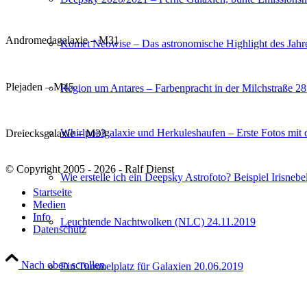
Andromedagalaxie – M31
Komet Neowise – Das astronomische Highlight des Jahr
Plejaden – M45
Region um Antares – Farbenpracht in der Milchstraße 2
Whirlpoolgalaxie und Herkuleshaufen – Erste Fotos mit
Dreiecksgalaxie – M33
© Copyright 2005 - 2026 - Ralf Dienst
Wie erstelle ich ein Deepsky Astrofoto? Beispiel Irisneb
Startseite
Medien
Info
Leuchtende Nachtwolken (NLC) 24.11.2019
Datenschutz
Nach oben scrollen
Ein Tummelplatz für Galaxien 20.06.2019