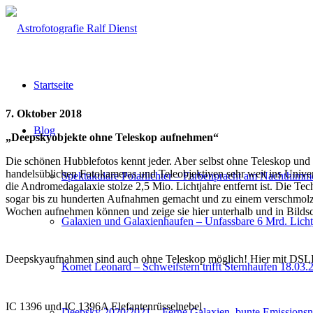
Startseite
7. Oktober 2018
Blog
„Deepskyobjekte ohne Teleskop aufnehmen“
Die schönen Hubblefotos kennt jeder. Aber selbst ohne Teleskop und
handelsüblichen Fotokameras und Teleobjektiven sehr weit ins Univer
Spektakuläre Polarlichter – Farbenpracht am Nachthimm
die Andromedagalaxie stolze 2,5 Mio. Lichtjahre entfernt ist. Die Te
sogar bis zu hunderten Aufnahmen gemacht und zu einem verschmolzen
Wochen aufnehmen können und zeige sie hier unterhalb und in Bilds
Galaxien und Galaxienhaufen – Unfassbare 6 Mrd. Lichtj
Deepskyaufnahmen sind auch ohne Teleskop möglich! Hier mit DSLR
Komet Leonard – Schweifstern trifft Sternhaufen 18.03.
IC 1396 und IC 1396A Elefantenrüsselnebel
Deepsky 2020/2021 – Ferne Galaxien, bunte Emissionsne